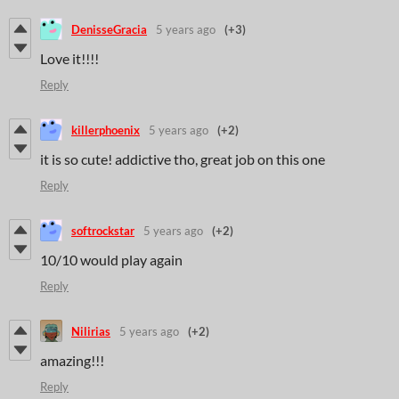
DenisseGracia
5 years ago
(+3)
Love it!!!!
Reply
killerphoenix
5 years ago
(+2)
it is so cute! addictive tho, great job on this one
Reply
softrockstar
5 years ago
(+2)
10/10 would play again
Reply
Nilirias
5 years ago
(+2)
amazing!!!
Reply