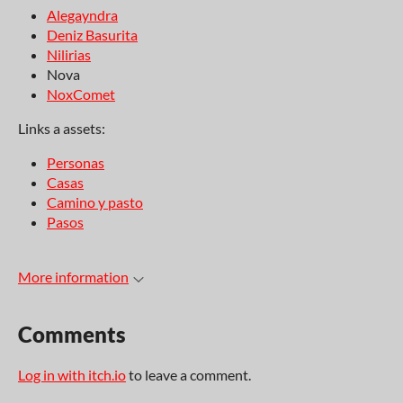
Alegayndra
Deniz Basurita
Nilirias
Nova
NoxComet
Links a assets:
Personas
Casas
Camino y pasto
Pasos
More information
Comments
Log in with itch.io
to leave a comment.