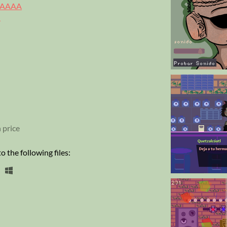
AAAA
N
 price
 the following files: