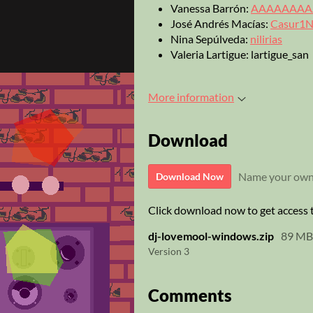
Vanessa Barrón:
AAAAAAAA
José Andrés Macías:
Casur1
Nina Sepúlveda:
nilirias
Valeria Lartigue: lartigue_san
More information
Download
Name your own
Download Now
Click download now to get access to
dj-lovemool-windows.zip
89 MB
Version 3
Comments