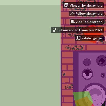
View all by alegayndra
Follow alegayndra
Add To Collection
Submission to Game Jam 2021
Related games