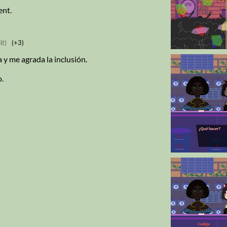
ent.
it)
(+3)
 y me agrada la inclusión.
o.