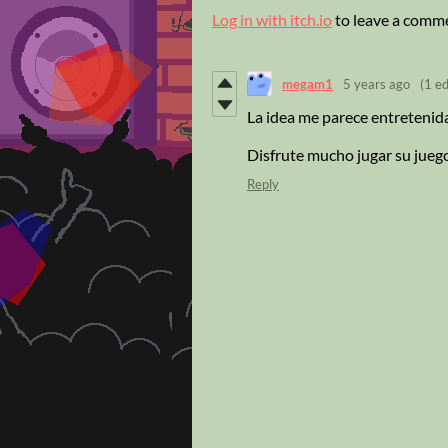
Log in with itch.io
to leave a comm
megam1
5 years ago
(1 ed
La idea me parece entretenida
Disfrute mucho jugar su jueg
Reply